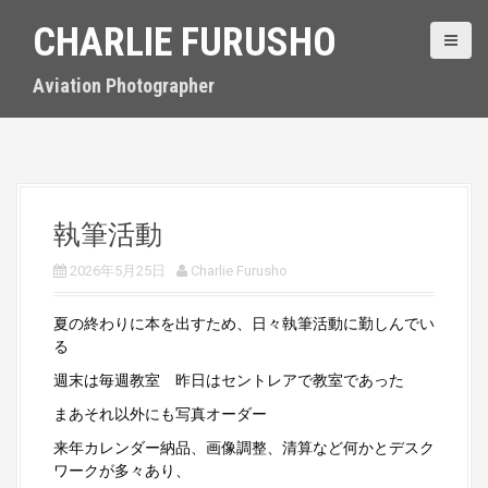
S
CHARLIE FURUSHO
k
i
p
Aviation Photographer
t
o
c
o
n
t
執筆活動
e
n
2026年5月25日
Charlie Furusho
t
夏の終わりに本を出すため、日々執筆活動に勤しんでい
る
週末は毎週教室 昨日はセントレアで教室であった
まあそれ以外にも写真オーダー
来年カレンダー納品、画像調整、清算など何かとデスク
ワークが多々あり、