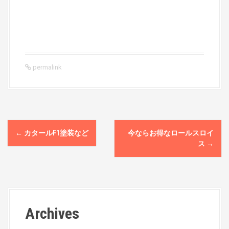
permalink
P
←
カタールF1塗装など
今ならお得なロールスロイ
o
ス
→
s
t
n
Archives