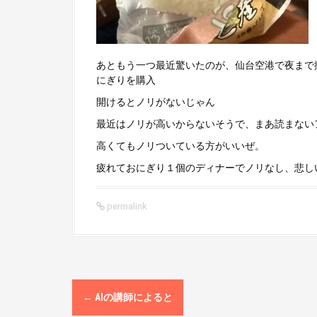
あともう一つ最近驚いたのが、仙台空港で夜まで
にぎりを購入
開けるとノリがないじゃん
最近はノリが高いからないそうで、まあ読まない
高くてもノリついている方がいいぜ。
疲れておにぎり１個のディナーでノリなし、悲し
permalink
P
←
AIの講師によると