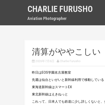
S
CHARLIE FURUSHO
k
i
p
Aviation Photographer
t
o
c
o
n
t
清算がややこしい
e
n
t
2026年7月6日
Charlie Furusho
昨日はEOS学園名古屋教室
先週は仙台といがいと新幹線利用で移動している
東海道新幹線はスマートEX
東北新幹線はえきねっと
これって、日本人でも鉄道に少し詳しくないと、