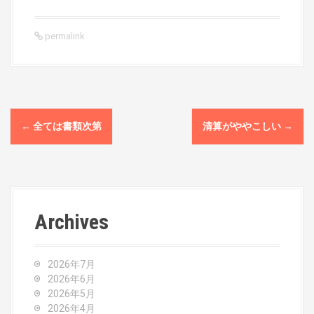
permalink
P
←
全ては書類次第
清算がややこしい
→
o
s
t
Archives
n
a
2026年7月
v
2026年6月
2026年5月
i
2026年4月