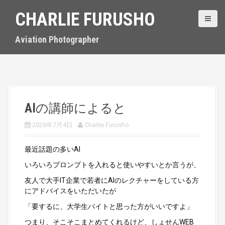
S
CHARLIE FURUSHO
k
i
p
Aviation Photographer
t
o
c
o
n
t
AIの講師によると
e
n
2026年7月4日
Charlie Furusho
t
最近話題の多いAI
いろいろプロンプトを入れると使いやすいとか言うが、
友人で大手IT企業で若者にAIのレクチャーをしている方
にアドバイスをいただいたが
「要するに、大学生バイトと思った方がいいですよ」
つまり、そこそこまとめてくれるけど、しょせんWEB