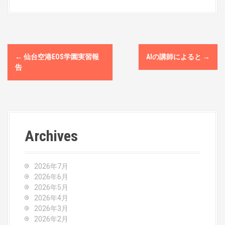
P
←
仙台空港EOS学園実習報
AIの講師によると
→
o
告
s
t
n
Archives
a
v
2026年7月
2026年6月
i
2026年5月
2026年4月
g
2026年3月
2026年2月