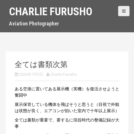
S
CHARLIE FURUSHO
k
i
p
Aviation Photographer
t
o
c
o
n
t
全ては書類次第
e
n
2026年7月3日
Charlie Furusho
t
ある空港に置いてある展示機（実機）を復活させようと
奮闘中
展示保管している機体を飛ばそうと思うと（目視で外観
は状態が良く、エアコンが効いた室内で十年以上展示）
全ては書類が重要で、要するに現役時代の整備記録が大
事