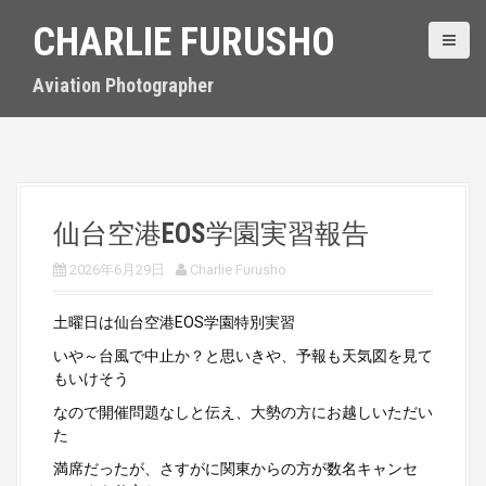
S
CHARLIE FURUSHO
k
i
p
Aviation Photographer
t
o
c
o
n
t
仙台空港EOS学園実習報告
e
n
2026年6月29日
Charlie Furusho
t
土曜日は仙台空港EOS学園特別実習
いや～台風で中止か？と思いきや、予報も天気図を見て
もいけそう
なので開催問題なしと伝え、大勢の方にお越しいただい
た
満席だったが、さすがに関東からの方が数名キャンセ