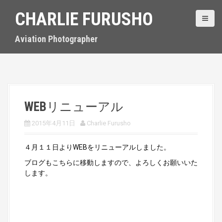
S
CHARLIE FURUSHO
k
i
p
Aviation Photographer
t
o
c
o
n
t
WEBリニューアル
e
n
2015年4月11日
Charlie Furusho
t
４月１１日よりWEBをリニューアルしました。
ブログもこちらに移動しますので、よろしくお願いいた
します。