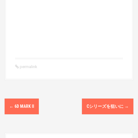
permalink
P
←
6D MARK II
Cシリーズを狙いに
→
o
s