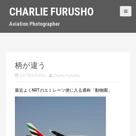
S
CHARLIE FURUSHO
k
i
p
Aviation Photographer
t
o
c
o
n
t
柄が違う
e
n
2017年6月30日
Charlie Furusho
t
最近よくNRTのエミレーツ便に入る通称「動物園」